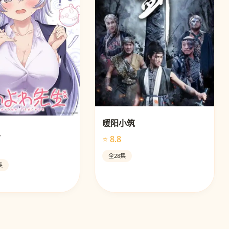
暖阳小筑
灵
⭐ 8.8
全28集
集