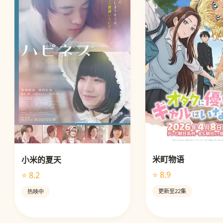
米町物语
小米的夏天
⭐ 8.9
⭐ 8.2
更新至22集
热映中