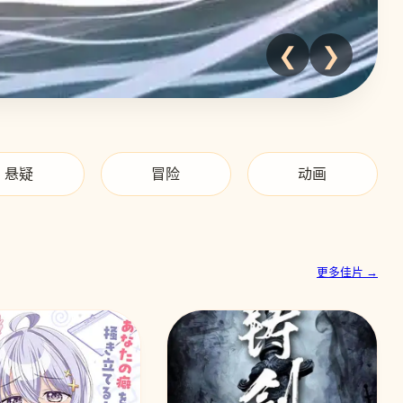
❮
❯
悬疑
冒险
动画
更多佳片 →