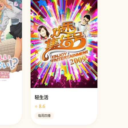
轻生活
⭐ 8.6
每周四播