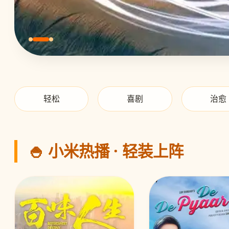
轻松
喜剧
治愈
🍚 小米热播 · 轻装上阵